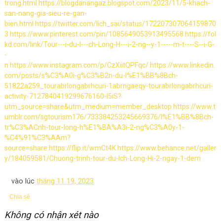
trong.html
https://blogdanangaz.blogspot.com/2023/11/5-khach-
san-nang-gia-sieu-re-gan-
bien.html
https://twitter.com/lich_sai/status/172207307064159870
3
https://www.pinterest.com/pin/1085649053913495568
https://fol
kd.com/link/Tour---i-du-l---ch-Long-H---i-2-ng--y-1-----m-t----S--i-G-
-
n
https://www.instagram.com/p/CzXiitQPFqc/
https://www.linkedin.
com/posts/s%C3%A0i-g%C3%B2n-du-l%E1%BB%8Bch-
51822a259_tourabrlongabrhcuri-1abrngaeqy-tourabrlongabrhcuri-
activity-7127840419299676160-I5iS?
utm_source=share&utm_medium=member_desktop
https://www.t
umblr.com/sgtourism176/733384253245669376/l%E1%BB%8Bch-
tr%C3%ACnh-tour-long-h%E1%BA%A3i-2-ng%C3%A0y-1-
%C4%91%C3%AAm?
source=share
https://flip.it/wmCt4K
https://www.behance.net/galler
y/184059581/Chuong-trinh-tour-du-lch-Long-Hi-2-ngay-1-dem
vào lúc
tháng 11 19, 2023
Chia sẻ
Không có nhận xét nào