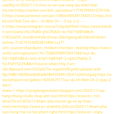
uqa96g.vn/2023/11/5-mon-oc-ao-cua-vung-tau-khien-ban-
me.html
https://twitter.com/lich_sai/status/171997990412791036
0
https://www.pinterest.com/pin/1085649053913343512
https://fol
kd.com/link/Tour-du-l---ch-Ninh-Ch----2-ng--y-2-----
m
https://www.instagram.com/p/CzIqvXpPRa5/
https://www.linkedi
n.com/posts/s%C3%A0i-g%C3%B2n-du-l%E1%BB%8Bch-
51822a259_tourabrninhabrchcwp-2abrngaeqyabr2abrafnaeam-
activity-7125747242052816896-LvzT?
utm_source=share&utm_medium=member_desktop
https://www.t
umblr.com/sgtourism176/732860958970691584/tour-du-
l%E1%BB%8Bch-ninh-ch%E1%BB%AF-2-ng%C3%A0y-2-
%C4%91%C3%AAm?source=share
http://um-
cdn.flipboard.com/GQZsle27w-ncpaOnV9LpHA/uploads/web-
flip/548b14600bde6b8fa0bf8b410445130c61e26b5d.jpeg
https://w
ww.behance.net/gallery/183636797/Tour-du-lch-Ninh-Ch-2-ngay-2-
dem?
share=1
https://congdongyeudulich.blogspot.com/2023/11/xep-
hang-nhung-studio-chup-anh-cuoi.html
https://www.xn--min-
dma15d.vn/2023/11/kham-pha-mui-ke-ga-ve-ep-thien-
nhien.html
https://www.xn--phanthit-j50d.vn/2023/11/kham-pha-
suoi-hong-mui-ne-tac-pham-nghe.html
https://www.xn--vngtu-