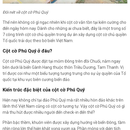
Đôi nét về cột cờ Phú Quý
Thế nên không có gì ngạc nhiên khi cột cờ vẫn tồn tại kiên cường cho
đến ngày hôm nay. Dành cho những ai chưa biết, đây là một trong số
7 công trình cột cờ chủ quyền trong dự án xây dựng cột cờ chủ quyền
Tổ quốc trải dọc theo bờ biển Việt Nam.
Cột cờ Phú Quý ở đâu?
Cột cờ Phú Quý được đặt tại mỏm Đông trên đồi Chuối, nằm ngay
bên dưới là biển Gành Hang thuộc thôn Triều Dương, Tam Thanh. Vị
trí được coi như một biểu tượng tượng trưng cho sự ủy quyền của Tổ
quốc tại khu vực biên cương biển đảo.
Kiến trúc đặc biệt của cột cờ Phú Quý
Hiện nay không chỉ tại đảo Phú Quý mà rất nhiều hòn đảo khác trên
lãnh thổ Việt Nam cũng có cột cờ tương tự. Vậy cột cờ Phú Quý có gì
mà thu hút được nhiều người đến check-in đến thế?
Phần bậc thềm, khuôn viên được xây dựng hướng về biển Đông, tầm
nhìn rộng lớn thể hiện khát vọng vươn xa. Phần móng với diện tích