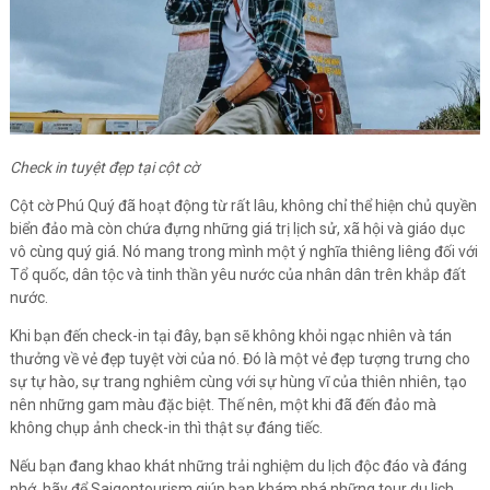
Check in tuyệt đẹp tại cột cờ
Cột cờ Phú Quý đã hoạt động từ rất lâu, không chỉ thể hiện chủ quyền
biển đảo mà còn chứa đựng những giá trị lịch sử, xã hội và giáo dục
vô cùng quý giá. Nó mang trong mình một ý nghĩa thiêng liêng đối với
Tổ quốc, dân tộc và tinh thần yêu nước của nhân dân trên khắp đất
nước.
Khi bạn đến check-in tại đây, bạn sẽ không khỏi ngạc nhiên và tán
thưởng về vẻ đẹp tuyệt vời của nó. Đó là một vẻ đẹp tượng trưng cho
sự tự hào, sự trang nghiêm cùng với sự hùng vĩ của thiên nhiên, tạo
nên những gam màu đặc biệt. Thế nên, một khi đã đến đảo mà
không chụp ảnh check-in thì thật sự đáng tiếc.
Nếu bạn đang khao khát những trải nghiệm du lịch độc đáo và đáng
nhớ, hãy để Saigontourism giúp bạn khám phá những tour du lịch