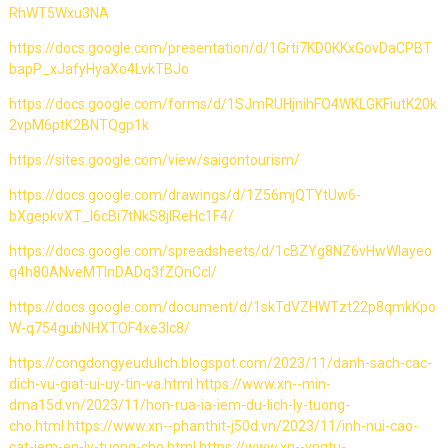
RhWT5Wxu3NA
https://docs.google.com/presentation/d/1Grti7KD0KKxGovDaCPBT
bapP_xJafyHyaXo4LvkTBJo
https://docs.google.com/forms/d/1SJmRUHjnihFO4WKLGKFiutK20k
2vpM6ptK2BNTQgp1k
https://sites.google.com/view/saigontourism/
https://docs.google.com/drawings/d/1Z56mjQTYtUw6-
bXgepkvXT_l6cBi7tNkS8jIReHc1F4/
https://docs.google.com/spreadsheets/d/1cBZYg8NZ6vHwWIayeo
q4h80ANveMTInDADq3fZOnCcI/
https://docs.google.com/document/d/1skTdVZHWTzt22p8qmkKpo
W-q754gubNHXTOF4xe3Ic8/
https://congdongyeudulich.blogspot.com/2023/11/danh-sach-cac-
dich-vu-giat-ui-uy-tin-va.html
https://www.xn--min-
dma15d.vn/2023/11/hon-rua-ia-iem-du-lich-ly-tuong-
cho.html
https://www.xn--phanthit-j50d.vn/2023/11/inh-nui-cao-
cat-iem-en-ly-tuong-cho.html
https://www.xn--vngtu-