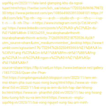
uqa96g.vn/2023/11/lala-land-glamping-khu-da-ngoai-
tuyet.html
https://twitter.com/lich_sai/status/17203246969679872
30
https://www.pinterest.com/pin/1085649053913368101
https://f
olkd.com/link/Top-nh---ng------a-ch----studio-ch---p----nh-c-----i-uy-
t--n-----B--nh-Thu---n
https://www.instagram.com/p/CzLHrvmP-
ug/
https://www.linkedin.com/posts/s%C3%A0i-g%C3%B2n-du-
l%E1%BB%8Bch-51822a259_tourabrphanabrthicvtt-
tourabrphanabrthicvtt-activity-7126093935218753536-KyUk?
utm_source=share&utm_medium=member_desktop
https://www.t
umblr.com/sgtourism176/732947626325049344/b%E1%BA%A1n-
%C4%91ang-t%C3%ACm-ki%E1%BA%BFm-nh%E1%BB%AFng-
qu%C3%A1n-ch%C3%A8-ngon-v%C3%A0-h%E1%BA%A5p-
d%E1%BA%ABn?
source=share
https://flip.it/owlLsn
https://www.behance.net/gallery
/183712265/Quan-che-Phan-
Thit
https://congdongyeudulich.blogspot.com/2023/11/iem-en-
moi-kham-pha-suoi-nuoc-nong-bung.html
https://www.xn--min-
dma15d.vn/2023/11/bai-ong-ia-iem-du-lich-hap-dan-khong-
bo.html
https://www.xn--phanthit-j50d.vn/2023/11/lau-ong-hoang-
bieu-tuong-lich-su-va-iem.html
https://www.xn--vngtu-
uqa96g.vn/2023/11/bai-vong-nguyet-vung-tau-am-minh-