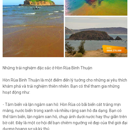
Những trải nghiệm đặc sắc ở Hòn Rùa Bình Thuận
Hòn Rùa Bình Thuận là một điểm đến lý tưởng cho những ai yêu thích
khám phá và trải nghiệm thiên nhiên. Bạn có thể tham gia những
hoạt động như:
- Tắm biển và lặn ngắm san hô: Hòn Rùa có bãi biển cát trắng mịn
màng, nước biển trong xanh và nhiều rặng san hô đa dạng. Bạn có
thể tắm biển, lặn ngắm san hô, chụp ảnh dưới nước hay thư giãn trên
bờ cát. Đây là một cơ hội để bạn chiêm ngưỡng vẻ đẹp của thế giới đại
dương hoang sơ và kỳ thú.