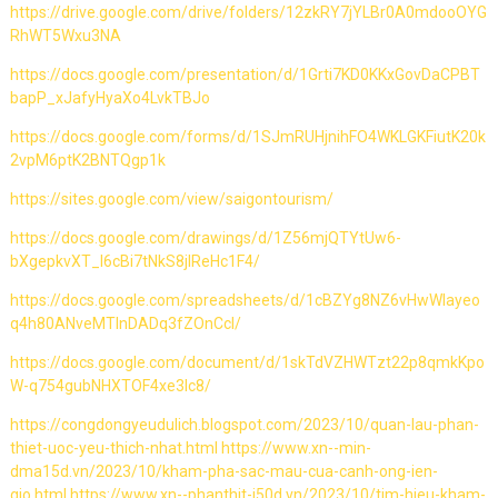
https://drive.google.com/drive/folders/12zkRY7jYLBr0A0mdooOYG
RhWT5Wxu3NA
https://docs.google.com/presentation/d/1Grti7KD0KKxGovDaCPBT
bapP_xJafyHyaXo4LvkTBJo
https://docs.google.com/forms/d/1SJmRUHjnihFO4WKLGKFiutK20k
2vpM6ptK2BNTQgp1k
https://sites.google.com/view/saigontourism/
https://docs.google.com/drawings/d/1Z56mjQTYtUw6-
bXgepkvXT_l6cBi7tNkS8jIReHc1F4/
https://docs.google.com/spreadsheets/d/1cBZYg8NZ6vHwWIayeo
q4h80ANveMTInDADq3fZOnCcI/
https://docs.google.com/document/d/1skTdVZHWTzt22p8qmkKpo
W-q754gubNHXTOF4xe3Ic8/
https://congdongyeudulich.blogspot.com/2023/10/quan-lau-phan-
thiet-uoc-yeu-thich-nhat.html
https://www.xn--min-
dma15d.vn/2023/10/kham-pha-sac-mau-cua-canh-ong-ien-
gio.html
https://www.xn--phanthit-j50d.vn/2023/10/tim-hieu-kham-