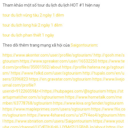
Tham khảo một số tour du lịch du lịch HOT #1 hiện nay
tour du lịch vũng tàu 2 ngày 1 đêm
tour du lịch long hải 2 ngày 1 đêm
tour du lịch phan thiết 1 ngày
Theo dõi thêm trang mạng xã hội của
Saigontourism
:
https://www.akonter.com/user/profile/sgtourism/
http://qooh.me/s
gtourism
https://www.spreaker.com/user/16532250
https://www.te
d.com/profiles/35001502/about
https://profile.hatena.ne.jp/sgtouri
sm/
https://www.folkd.com/user/sgtourism
http://tupalo.com/en/u
sers/3396823
https://en.gravatar.com/sgtourism
https://www.livejo
urnal.com/profile?
userid=91226059&t=I
https://hubpages.com/@sgtourism
https://st
artupmatcher.com/s/sgtourismvn
https://www.hometalk.com/me
mber/63778768/sgtourism
https://www.kiva.org/lender/sgtourism
https://www.mapleprimes.com/users/sgtourism
https://www.f6s.co
m/sgtourism
https://www.4shared.com/u/zI7Y4eo4/sgtourism.htm
l
https://www.sbnation.com/users/Saigontourism
https://www.yout
ube.com/channel/UCdEDbXgI6JJYMd2U1GBbBJg/about
https://sc