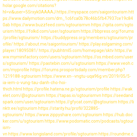
holar.google.com/citations?
hl=vi&user=5Srxyk0AAAAJ
https://myspace.com/saigontourism
htt
ps://www.dailymotion.com/dm_1c6fca0b78c46b5fb47937ce19c84
0ab
https://www.buzzfeed.com/sgtourismvn
https://qiita.com/sgto
urism
https://folkd.com/user/sgtourism
https://bbpress.org/forums
/profile/sgtourism/
https://buddypress.org/members/sgtourism/pr
ofile/
https://about.me/saigontourism/
https://play.eslgaming.com/
player/18095081/
https://pubhtml5.com/homepage/sktv
https://w
ww.myminifactory.com/users/sgtourism
https://os.mbed.com/user
s/sgtourism/
https://pastebin.com/u/sgtourism
https://www.veoh.c
om/myprofile
https://forums.prosportsdaily.com/member.php?
1219188-sgtourism
https://www.xn--vngtu-uqa96g.vn/2019/05/5-
ia-iem-o-vung-tau-danh-cho-hoi-
thich.html
https://profile.hatena.ne.jp/sgtourism/profile
https://wak
elet.com/@sgtourism
https://tapas.io/sgtourismvn
https://seedand
spark.com/user/sgtourism
https://gfycat.com/@sgtourism
https://li
nktr.ee/sgtourism
https://starity.hu/profil/322885-
sgtourism/
https://www.zippyshare.com/sgtourism
https://hub.doc
ker.com/u/sgtourism
https://www.podomatic.com/podcasts/sgtour
ism-
vn
https://www.longisland.com/profile/sgtourism
https://roundme.c