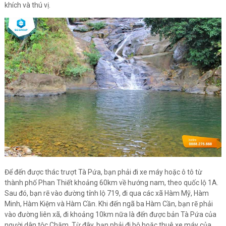
khích và thú vị.
Để đến được thác trượt Tà Pứa, bạn phải đi xe máy hoặc ô tô từ
thành phố Phan Thiết khoảng 60km về hướng nam, theo quốc lộ 1A.
Sau đó, bạn rẽ vào đường tỉnh lộ 719, đi qua các xã Hàm Mỹ, Hàm
Minh, Hàm Kiệm và Hàm Cần. Khi đến ngã ba Hàm Cần, bạn rẽ phải
vào đường liên xã, đi khoảng 10km nữa là đến được bản Tà Pứa của
người dân tộc Chăm. Từ đây, bạn phải đi bộ hoặc thuê xe máy của