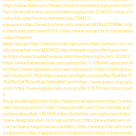
https://www.fitday.com/fitness/forums/members/sgtourism.html
h
ttps://androidforums.com/members/sgtourism.2156331/
https://fo
rums.ddo.com/forums/member.php/734417-
sgtourism
https://www.bitchute.com/channel/442XpUZZWlNe/
http
s://leetcode.com/user6925Y/
https://www.yourquote.in/corporation
-saigontourism-
dikqo/quotes
https://inkbunny.net/sgtourism
https://pxhere.com/en
/photographer-me/3832492
https://deepai.org/profile/sgtourism-
vn
https://www.troublefreepool.com/members/sgtourism.322931/
https://www.bahamaslocal.com/userprofile/1/128604/sgtourism.ht
ml
https://www.cplusplus.com/user/sgtourism/
https://notionpress.
com/author/511955
https://www.noteflight.com/profile/f9a49fe75
75d30c124762ec9fa6744b689d1ace9
https://www.zotero.org/sgto
urism
https://www.bigbasstabs.com/profile/37079.html
https://cam
p-
fire.jp/profile/sgtourism
https://beacons.ai/sgtourism
https://career.
habr.com/sgtourism1
https://www.chordie.com/forum/profile.php?
section=about&id=1361839
https://lottiefiles.com/sgtourism
https:/
/www.designspiration.com/sgtourismvn/
https://www.bark.com/en
/ca/company/saigontourism/w3zBG/
https://www.picfair.com/user
s/sgtourism
https://appsliced.co/u/sgtourismvn
https://www.credly.