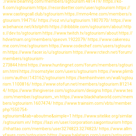
://www.beamng.com/members/sgtourism.481419/
https://ko-
fi.com/sgtourism
https://recordsetter.com/user/sgtourism
https://
www.castingcall.club/sgtourism
https://mmo4me.com/members/s
gtourism.194716/
https://voz.vn/u/sgtourism.1807070/
https://ww
w.behance.net/ktstphtti
https://dribbble.com/sgtourism/about
http
s://dev.to/sgtourism
https://www.twitch.tv/sgtourism/about
https://
hdvietnam.org/members/qseovn.1922079/
https://www.cakeresu
me.com/me/sgtourism
https://www.codechef.com/users/sgtouris
m
https://www.facer.io/u/sgtourism
https://www.rctech.net/forum/
members/sgtourism-
273844.html
https://www.huntingnet.com/forum/members/sgtouri
sm.html
https://roomstyler.com/users/sgtourism
https://www.plimb
i.com/author/143162/sgtourism
https://kenhsinhvien.vn/wall/sgtou
rism.1100816/
https://www.otofun.net/members/sgtourism.81214
4/
https://www.thingiverse.com/sgtourism/designs
https://www.tes
.com/member/sgtourism_vn
https://www.blackhatworld.com/mem
bers/sgtourism.1607474/
https://www.trainsim.com/vbts/member.
php?550754-
sgtourism&tab=aboutme&simple=1
https://www.sitelike.org/similar
/sgtourism.vn/
https://lazi.vn/user/corporation.saigontourism
https:
//nhattao.com/members/user3274823.3274823/
https://www.allm
yfaves.com/sgtourism
https://www.balatarin.com/users/sgtourism