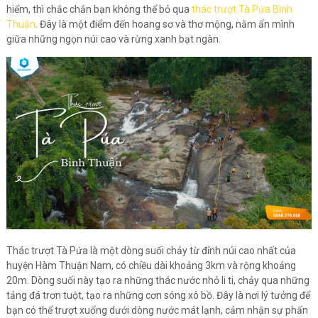
hiểm, thì chắc chắn bạn không thể bỏ qua
thác trượt Tà Pứa Bình
Thuận
. Đây là một điểm đến hoang sơ và thơ mộng, nằm ẩn mình
giữa những ngọn núi cao và rừng xanh bạt ngàn.
Thác trượt Tà Pứa là một dòng suối chảy từ đỉnh núi cao nhất của
huyện Hàm Thuận Nam, có chiều dài khoảng 3km và rộng khoảng
20m. Dòng suối này tạo ra những thác nước nhỏ li ti, chảy qua những
tảng đá trơn tuột, tạo ra những cơn sóng xô bồ. Đây là nơi lý tưởng để
bạn có thể trượt xuống dưới dòng nước mát lạnh, cảm nhận sự phấn