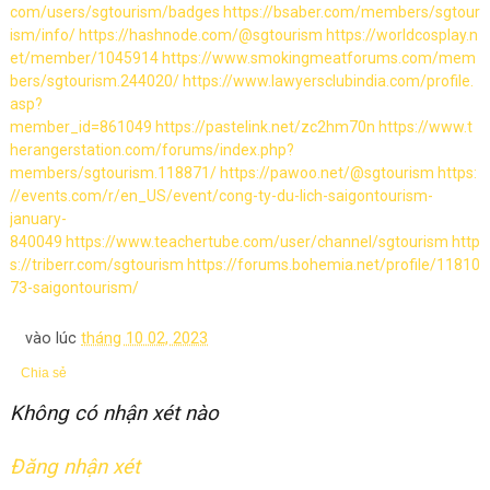
com/users/sgtourism/badges
https://bsaber.com/members/sgtour
ism/info/
https://hashnode.com/@sgtourism
https://worldcosplay.n
et/member/1045914
https://www.smokingmeatforums.com/mem
bers/sgtourism.244020/
https://www.lawyersclubindia.com/profile.
asp?
member_id=861049
https://pastelink.net/zc2hm70n
https://www.t
herangerstation.com/forums/index.php?
members/sgtourism.118871/
https://pawoo.net/@sgtourism
https:
//events.com/r/en_US/event/cong-ty-du-lich-saigontourism-
january-
840049
https://www.teachertube.com/user/channel/sgtourism
http
s://triberr.com/sgtourism
https://forums.bohemia.net/profile/11810
73-saigontourism/
vào lúc
tháng 10 02, 2023
Chia sẻ
Không có nhận xét nào
Đăng nhận xét