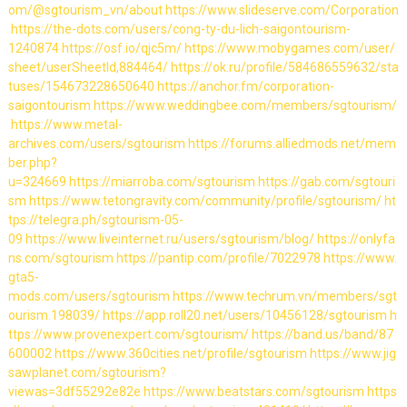
om/@sgtourism_vn/about
https://www.slideserve.com/Corporation
https://the-dots.com/users/cong-ty-du-lich-saigontourism-
1240874
https://osf.io/qjc5m/
https://www.mobygames.com/user/
sheet/userSheetId,884464/
https://ok.ru/profile/584686559632/sta
tuses/154673228650640
https://anchor.fm/corporation-
saigontourism
https://www.weddingbee.com/members/sgtourism/
https://www.metal-
archives.com/users/sgtourism
https://forums.alliedmods.net/mem
ber.php?
u=324669
https://miarroba.com/sgtourism
https://gab.com/sgtouri
sm
https://www.tetongravity.com/community/profile/sgtourism/
ht
tps://telegra.ph/sgtourism-05-
09
https://www.liveinternet.ru/users/sgtourism/blog/
https://onlyfa
ns.com/sgtourism
https://pantip.com/profile/7022978
https://www.
gta5-
mods.com/users/sgtourism
https://www.techrum.vn/members/sgt
ourism.198039/
https://app.roll20.net/users/10456128/sgtourism
h
ttps://www.provenexpert.com/sgtourism/
https://band.us/band/87
600002
https://www.360cities.net/profile/sgtourism
https://www.jig
sawplanet.com/sgtourism?
viewas=3df55292e82e
https://www.beatstars.com/sgtourism
https