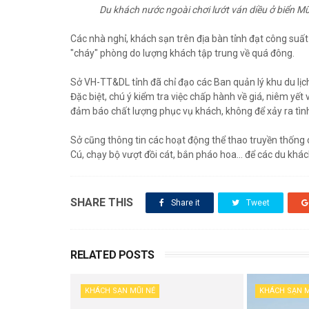
Du khách nước ngoài chơi lướt ván diều ở biển Mũi
Các nhà nghỉ, khách sạn trên địa bàn tỉnh đạt công suấ
"cháy" phòng do lượng khách tập trung về quá đông.
Sở VH-TT&DL tỉnh đã chỉ đạo các Ban quản lý khu du lịch
Đặc biệt, chú ý kiểm tra việc chấp hành về giá, niêm yết
đảm báo chất lượng phục vụ khách, không để xảy ra tìn
Sở cũng thông tin các hoạt động thể thao truyền thống c
Cú, chạy bộ vượt đồi cát, bắn pháo hoa... để các du kh
SHARE THIS
Share it
Tweet
RELATED POSTS
KHÁCH SẠN MŨI NÉ
KHÁCH SẠN M