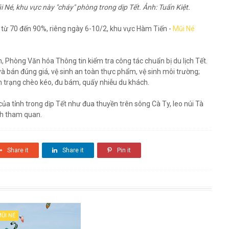
 Né, khu vực này "cháy" phòng trong dịp Tết. Ảnh: Tuấn Kiệt.
t từ 70 đến 90%, riêng ngày 6-10/2, khu vực Hàm Tiến -
Mũi Né
, Phòng Văn hóa Thông tin kiểm tra công tác chuẩn bị du lịch Tết.
 và bán đúng giá, vệ sinh an toàn thực phẩm, vệ sinh môi trường;
h trạng chèo kéo, đu bám, quấy nhiễu du khách.
ủa tỉnh trong dịp Tết như đua thuyền trên sông Cà Ty, leo núi Tà
ách tham quan.
Share it
Share it
Pin it
ŨI NÉ