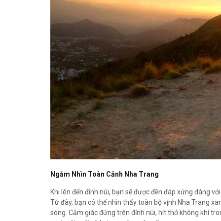
Ngắm Nhìn Toàn Cảnh Nha Trang
Khi lên đến đỉnh núi, bạn sẽ được đền đáp xứng đáng vớ
Từ đây, bạn có thể nhìn thấy toàn bộ vịnh Nha Trang x
sóng. Cảm giác đứng trên đỉnh núi, hít thở không khí t