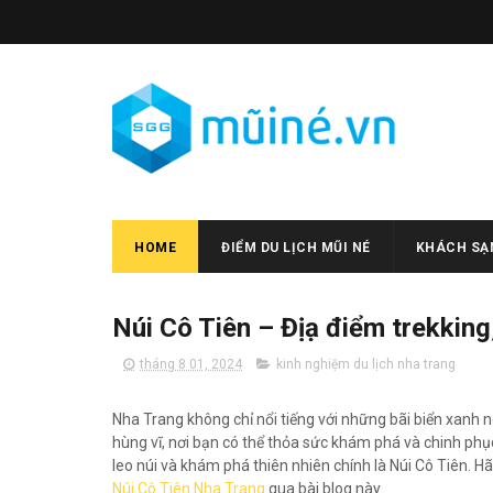
HOME
ĐIỂM DU LỊCH MŨI NÉ
KHÁCH SẠN
Núi Cô Tiên – Địạ điểm trekking
tháng 8 01, 2024
kinh nghiệm du lịch nha trang
Nha Trang không chỉ nổi tiếng với những bãi biển xan
hùng vĩ, nơi bạn có thể thỏa sức khám phá và chinh ph
leo núi và khám phá thiên nhiên chính là Núi Cô Tiên. H
Núi Cô Tiên Nha Trang
qua bài blog này.