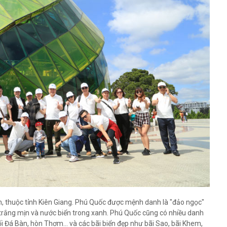
m, thuộc tỉnh Kiên Giang. Phú Quốc được mệnh danh là "đảo ngọc"
cát trắng mịn và nước biển trong xanh. Phú Quốc cũng có nhiều danh
i Đá Bàn, hòn Thơm... và các bãi biển đẹp như bãi Sao, bãi Khem,