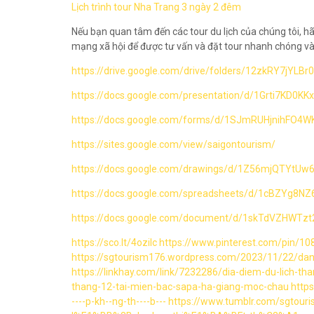
Lịch trình tour Nha Trang 3 ngày 2 đêm
Nếu bạn quan tâm đến các tour du lịch của chúng tôi, hãy
mạng xã hội để được tư vấn và đặt tour nhanh chóng và
https://drive.google.com/drive/folders/12zkRY7j
https://docs.google.com/presentation/d/1Grti7KD
https://docs.google.com/forms/d/1SJmRUHjnihFO4
https://sites.google.com/view/saigontourism/
https://docs.google.com/drawings/d/1Z56mjQTYtUw
https://docs.google.com/spreadsheets/d/1cBZYg8
https://docs.google.com/document/d/1skTdVZHWT
https://sco.lt/4ozilc
https://www.pinterest.com/pin/
https://sgtourism176.wordpress.com/2023/11/22/danh
https://linkhay.com/link/7232286/dia-diem-du-lich-tha
thang-12-tai-mien-bac-sapa-ha-giang-moc-chau
https
----p-kh--ng-th----b---
https://www.tumblr.com/sgto