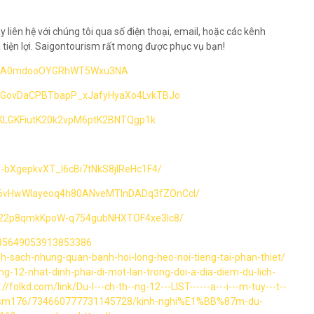
 liên hệ với chúng tôi qua số điện thoại, email, hoặc các kênh
 tiện lợi. Saigontourism rất mong được phục vụ bạn!
YLBr0A0mdooOYGRhWT5Wxu3NA
0KKxGovDaCPBTbapP_xJafyHyaXo4LvkTBJo
WKLGKFiutK20k2vpM6ptK2BNTQgp1k
6-bXgepkvXT_l6cBi7tNkS8jIReHc1F4/
NZ6vHwWIayeoq4h80ANveMTInDADq3fZOnCcI/
zt22p8qmkKpoW-q754gubNHXTOF4xe3Ic8/
1085649053913853386
-sach-nhung-quan-banh-hoi-long-heo-noi-tieng-tai-phan-thiet/
ng-12-nhat-dinh-phai-di-mot-lan-trong-doi-a-dia-diem-du-lich-
://folkd.com/link/Du-l---ch-th--ng-12---LIST------a---i---m-tuy---t--
urism176/734660777731145728/kinh-nghi%E1%BB%87m-du-